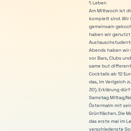
1. Leben
Am Mittwoch ist d
komplett sind. Wir
gemeinsam gekocht
haben wir genutzt
Austauschstudenten
Abends haben wir u
vor Bars, Clubs und
same but different”
Cocktails ab 12 Eu
das, im Verlgeich 
30). Erklärung dür
Samstag Mittag/Na
Östermalm mit sei
Grünflächen. Die M
das erste mal im 
verschiedenste Sor