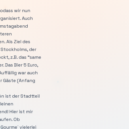
odass wir nun
ganisiert. Auch
 Samstagabend
teren
. Als Ziel des
 Stockholms, der
ckt, z.B. das “same
. Das Bier 5 Euro,
Auffällig war auch
er Gäste (Anfang
 ist der Stadtteil
leinen
nd! Hier ist mir
aufen. Ob
Gourme´ vielerlei