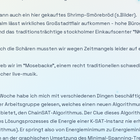
ann auch ein hier gekauftes Shrimp-Smörebröd (s.Bilder).
alm lässt wirkliches Großstadtflair aufkommen - hohe Bür
d das traditionsträchtige stockholmer Einkaufscenter “NK
ch die Schären mussten wir wegen Zeitmangels leider auf 
eb wir im “Mosebacke”, einem recht traditionellen schwed
cher live-musik.
 Woche habe ich mich mit verschiedenen Dingen beschäfti
er Arbeitsgruppe gelesen, welches einen neuen Algorithmus
ietet, den ChainSAT-Algorithmus. Der Clue dieses Algorithm
s Lösungsprozesses die Energie einer K-SAT-Instanz nie e
ithmus). Er springt also von Energieminimum zu Energiemi
 an der graphischen Umsetzung des Minimal-Spanning-Tr