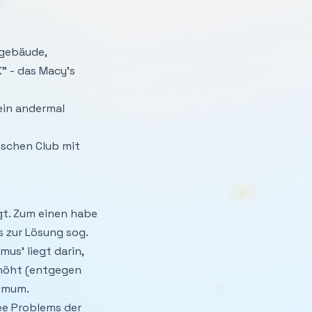
ogebäude,
” - das Macy’s
ein andermal
ischen Club mit
gt. Zum einen habe
 zur Lösung sog.
us’ liegt darin,
rhöht (entgegen
nimum.
ee Problems der